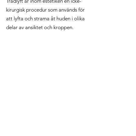
Trådlyft är inom estetiken en icke-
kirurgisk procedur som används för
att lyfta och strama åt huden i olika
delar av ansiktet och kroppen.
Hur fungerar ett PDO-
trådlyft?
PDO-trådlyft fungerar genom att
trådarna placeras under huden och
dras åt för att lyfta och strama huden.
De vanliga släta trådarna stimulerar
kollagenproduktionen genom att de
omsluts av nytt kollagen när de
placerats under huden. Tråden bryts då
sakta ner helt under loppet av 3-6
månader efter vilket enbart det